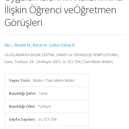
İlişkin Öğrenci veÖğretmen
Görüşleri
Alp I.
,
Akçelik M.
,
Baran B.
,
Çulha Özbaş B.
ULUSLARARASI BİLİM, EĞİTİM, SANAT ve TEKNOLOJİ SEMPOZYUMU,
İzmir, Türkiye, 28 - 29 Mayıs 2021, ss.721-734, (Tam Metin Bildiri)
Yayın Türü:
Bildiri / Tam Metin Bildiri
Basıldığı Şehir:
İzmir
Basıldığı Ülke:
Türkiye
Sayfa Sayıları:
ss.721-734