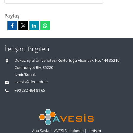
Paylaş
İletişim Bilgileri
Dokuz Eylül Üniversitesi Rektörlüğü Alsancak, No: 144 35210,
Cumhuriyet Blv, 35220
İzmir/Konak
avesis@deu.edu.tr
+90 232 464 81 65
Ana Sayfa
|
AVESİS Hakkında
|
İletişim