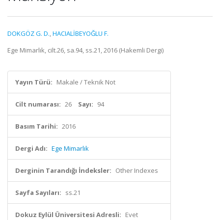
DOKGÖZ G. D.
,
HACIALİBEYOĞLU F.
Ege Mimarlık, cilt.26, sa.94, ss.21, 2016 (Hakemli Dergi)
Yayın Türü:
Makale / Teknik Not
Cilt numarası:
26
Sayı:
94
Basım Tarihi:
2016
Dergi Adı:
Ege Mimarlık
Derginin Tarandığı İndeksler:
Other Indexes
Sayfa Sayıları:
ss.21
Dokuz Eylül Üniversitesi Adresli:
Evet