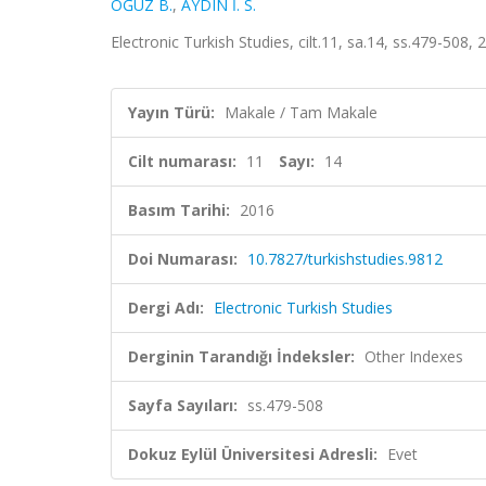
OĞUZ B.
,
AYDIN İ. S.
Electronic Turkish Studies, cilt.11, sa.14, ss.479-508,
Yayın Türü:
Makale / Tam Makale
Cilt numarası:
11
Sayı:
14
Basım Tarihi:
2016
Doi Numarası:
10.7827/turkishstudies.9812
Dergi Adı:
Electronic Turkish Studies
Derginin Tarandığı İndeksler:
Other Indexes
Sayfa Sayıları:
ss.479-508
Dokuz Eylül Üniversitesi Adresli:
Evet