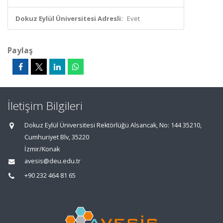
Dokuz Eylül Üniversitesi Adresli:
Evet
Paylaş
İletişim Bilgileri
Dokuz Eylül Üniversitesi Rektörlüğü Alsancak, No: 144 35210,
Cumhuriyet Blv, 35220
İzmir/Konak
avesis@deu.edu.tr
+90 232 464 81 65