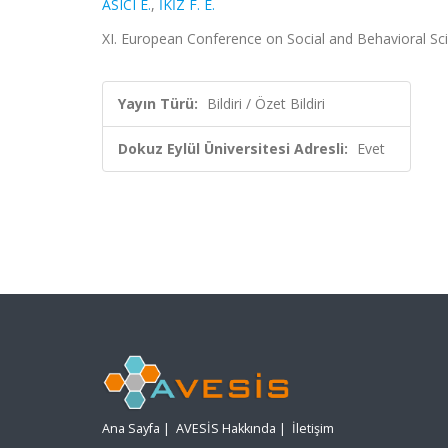
ASICI E.
,
İKİZ F. E.
XI. European Conference on Social and Behavioral Scien
Yayın Türü:
Bildiri / Özet Bildiri
Dokuz Eylül Üniversitesi Adresli:
Evet
Ana Sayfa
|
AVESİS Hakkında
|
İletişim