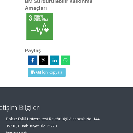
BM Sürdürülebilir Kalkınma
Amaçları
Paylaş
Atıf İçin Kopyala
letişim Bilgileri
Dokuz Eylül Üniversitesi Rektörlüğü Alsancak, No: 144
35210, Cumhuriyet Blv, 35220