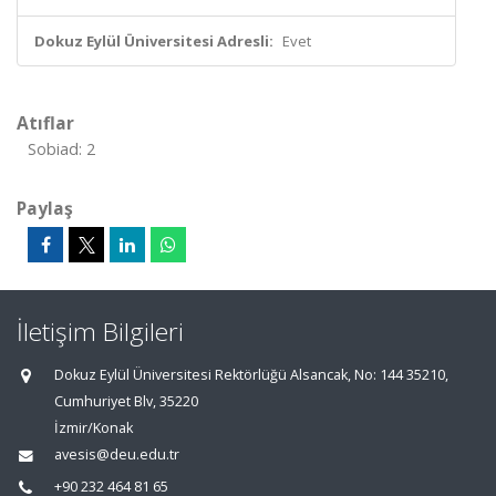
Dokuz Eylül Üniversitesi Adresli:
Evet
Atıflar
Sobiad: 2
Paylaş
İletişim Bilgileri
Dokuz Eylül Üniversitesi Rektörlüğü Alsancak, No: 144 35210,
Cumhuriyet Blv, 35220
İzmir/Konak
avesis@deu.edu.tr
+90 232 464 81 65