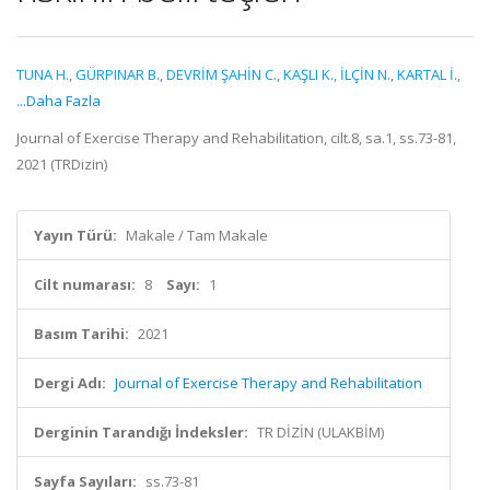
TUNA H.
,
GÜRPINAR B.
,
DEVRİM ŞAHİN C.
,
KAŞLI K.
,
İLÇİN N.
,
KARTAL İ.
,
...Daha Fazla
Journal of Exercise Therapy and Rehabilitation, cilt.8, sa.1, ss.73-81,
2021 (TRDizin)
Yayın Türü:
Makale / Tam Makale
Cilt numarası:
8
Sayı:
1
Basım Tarihi:
2021
Dergi Adı:
Journal of Exercise Therapy and Rehabilitation
Derginin Tarandığı İndeksler:
TR DİZİN (ULAKBİM)
Sayfa Sayıları:
ss.73-81