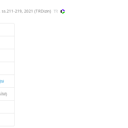
a.2, ss.211-219, 2021 (TRDizin)
isi
BİM)