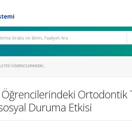
stemi
ÜLTESI ÖĞRENCILERINDEKI...
 Öğrencilerindeki Ortodontik 
ososyal Duruma Etkisi