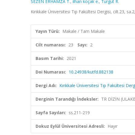
SEZEN ERHAMZA T.
,
ilhan koçak e.
,
Turgut R.
Kırıkkale Üniversitesi Tıp Fakültesi Dergisi, cilt.23, s
Yayın Türü:
Makale / Tam Makale
Cilt numarası:
23
Sayı:
2
Basım Tarihi:
2021
Doi Numarası:
10.24938/kutfd.882138
Dergi Adı:
Kırıkkale Üniversitesi Tıp Fakültesi Derg
Derginin Tarandığı İndeksler:
TR DİZİN (ULAK
Sayfa Sayıları:
ss.211-219
Dokuz Eylül Üniversitesi Adresli:
Hayır