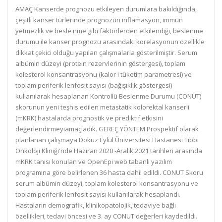
AMAÇ Kanserde prognozu etkileyen durumlara bakıldığında,
çeşitli kanser türlerinde prognozun inflamasyon, immün
yetmezlik ve besle nme gibi faktörlerden etkilendiği, beslenme
durumu ile kanser prognozu arasındaki korelasyonun özellikle
dikkat çekici olduğu yapılan çalışmalarla gösterilmiştir. Serum
albümin düzeyi (protein rezervlerinin göstergesi), toplam
kolesterol konsantrasyonu (kalor i tüketim parametresi) ve
toplam periferik lenfosit sayısı (bağışıklık göstergesi)
kullanılarak hesaplanan Kontrollü Beslenme Durumu (CONUT)
skorunun yeni teşhis edilen metastatik kolorektal kanserli
(mKRK) hastalarda prognostik ve prediktif etkisini
değerlendirmeyiamaçladık. GEREÇ YÖNTEM Prospektif olarak
planlanan çalışmaya Dokuz Eylül Üniversitesi Hastanesi Tıbbi
Onkoloji Kliniği'nde Haziran 2020 -Aralık 2021 tarihleri arasında
mKRK tanısı konulan ve OpenEpi web tabanlı yazılım
programına göre belirlenen 36 hasta dahil edildi. CONUT Skoru
serum albümin düzeyi, toplam kolesterol konsantrasyonu ve
toplam periferik lenfosit sayısı kullanılarak hesaplandı.
Hastaların demografik, klinikopatolojik, tedaviye bağlı
özellikleri, tedavi öncesi ve 3. ay CONUT değerleri kaydedildi.