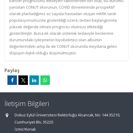
kanser prognozunu etkileyen faktörlerden biri olup, bu durumu
yansıtan CONUT skorunun, COVID dönemininde prospektif
olarak planladığımız az sayıda hastadan oluşan mKRK tanılı
popülasyonumuzda gösterildiği üzere, tedavi başlangıcında
yüksek değerde olması prognozu olumsuz etkilediği
gösterilmiştir. Buna ek olarak sistemik tedaviyle beslenme
durumundaki iyileşmenin biyobelirteci olan albümin
değerlerindeki artışı ile de CONUT skorunda meydana gelen
düşüşün ilişkili olduğu düşünülmüştür.
Paylaş
İletişim Bilgileri
Dokuz Eylül Üniversitesi Rektörlüğü Alsancak, No: 144 35210,
Cumhuriyet Blv, 35220
İzmir/Konak