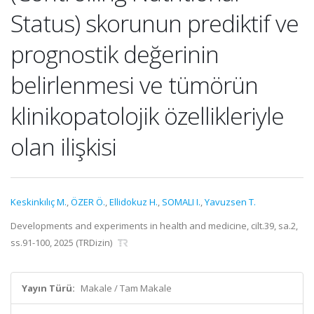
Status) skorunun prediktif ve
prognostik değerinin
belirlenmesi ve tümörün
klinikopatolojik özellikleriyle
olan ilişkisi
Keskinkılıç M.
,
ÖZER Ö.
,
Ellidokuz H.
,
SOMALI I.
,
Yavuzsen T.
Developments and experiments in health and medicine, cilt.39, sa.2,
ss.91-100, 2025 (TRDizin)
Yayın Türü:
Makale / Tam Makale