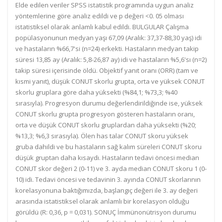
Elde edilen veriler SPSS istatistik programında uygun analiz
yöntemlerine göre analiz edildi ve p değeri <0. 05 olması
istatistiksel olarak anlamlı kabul edildi. BULGULAR Çalışma
popülasyonunun medyan yaşı 67,09 (Aralık: 37,37-88,30 yaş) idi
ve hastaların %66,7'si (n=24) erkekti. Hastaların medyan takip
süresi 13,85 ay (Aralık: 5,8-26,87 ay) idi ve hastaların %5,6'sı (n=2)
takip süresi içerisinde öldü. Objektif yanıt oranı (ORR) (tam ve
kısmi yanıt), düşük CONUT skorlu grupta, orta ve yüksek CONUT
skorlu gruplara göre daha yüksekti (%84,1; %73,3; %40
sırasıyla). Progresyon durumu değerlendirildiğinde ise, yüksek
CONUT skorlu grupta progresyon gösteren hastaların oranı,
orta ve düşük CONUT skorlu gruplardan daha yüksekti (%20;
%13,3; %6,3 sırasıyla). Ölen has talar CONUT skoru yüksek
gruba dahildi ve bu hastaların sağ kalım süreleri CONUT skoru
düşük gruptan daha kısaydı. Hastaların tedavi öncesi median
CONUT skor değeri 2 (0-11) ve 3. ayda median CONUT skoru 1 (0-
10) idi. Tedavi öncesi ve tedavinin 3. ayında CONUT skorlarının
korelasyonuna baktığımızda, başlangıç değeri ile 3. ay değeri
arasında istatistiksel olarak anlamlı bir korelasyon olduğu
görüldü (R: 0,36, p = 0,031). SONUÇ İmmünonütrisyon durumu