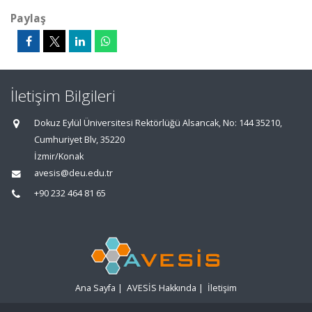
Paylaş
İletişim Bilgileri
Dokuz Eylül Üniversitesi Rektörlüğü Alsancak, No: 144 35210,
Cumhuriyet Blv, 35220
İzmir/Konak
avesis@deu.edu.tr
+90 232 464 81 65
Ana Sayfa
|
AVESİS Hakkında
|
İletişim