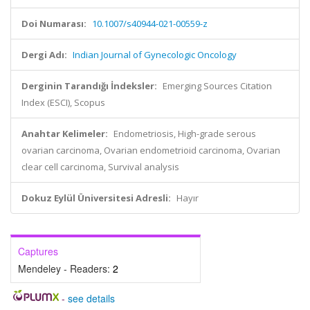
Doi Numarası:
10.1007/s40944-021-00559-z
Dergi Adı:
Indian Journal of Gynecologic Oncology
Derginin Tarandığı İndeksler:
Emerging Sources Citation
Index (ESCI), Scopus
Anahtar Kelimeler:
Endometriosis, High-grade serous
ovarian carcinoma, Ovarian endometrioid carcinoma, Ovarian
clear cell carcinoma, Survival analysis
Dokuz Eylül Üniversitesi Adresli:
Hayır
Captures
Mendeley - Readers:
2
-
see details