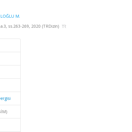
İLOĞLU M.
, sa.3, ss.263-269, 2020 (TRDizin)
ergisi
BİM)