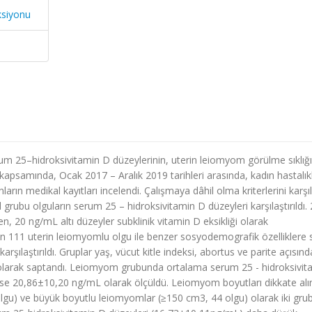
ksiyonu
 25–hidroksivitamin D düzeylerinin, uterin leiomyom görülme sıklığı 
 kapsamında, Ocak 2017 – Aralık 2019 tarihleri arasında, kadın hastalıkl
ların medikal kayıtları incelendi. Çalışmaya dâhil olma kriterlerini karşı
 grubu olguların serum 25 – hidroksivitamin D düzeyleri karşılaştırıldı.
, 20 ng/mL altı düzeyler subklinik vitamin D eksikliği olarak
layan 111 uterin leiomyomlu olgu ile benzer sosyodemografik özelliklere 
şılaştırıldı. Gruplar yaş, vücut kitle indeksi, abortus ve parite açısın
 olarak saptandı. Leiomyom grubunda ortalama serum 25 - hidroksivit
se 20,86±10,20 ng/mL olarak ölçüldü. Leiomyom boyutları dikkate alı
lgu) ve büyük boyutlu leiomyomlar (≥150 cm3, 44 olgu) olarak iki gru