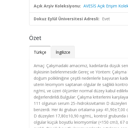
Açık Arşiv Koleksiyonu:
AVESİS Açık Erişim Kole
Dokuz Eylül Üniversitesi Adresli:
Evet
Özet
Türkçe
İngilizce
Amaç: Çalışmadaki amacımız, kadınlarda düşük serum
ilişkisinin belirlenmesidir.Gereç ve Yöntem: Çalışma
doğum polikliniğine çeşitli nedenlerle başvuran kadın
uterin leiomyom saptanan olgular ile sağlıklı kontrol
ng/mL ve üzeri ölçümler normal düzey kabul edilirken
değerlendirildi.Bulgular: Çalışma kriterlerini karşı
111 olgunun serum 25–hidroksivitamin D düzeyleri kar
benzerdi. Her iki grubun ortalama yaşı 41,90±7,00
D düzeyleri 17,80±10,90 ng/mL, kontrol grubunda i
olgular küçük boyutlu leiomyomlar (<150 cm3, 67 o