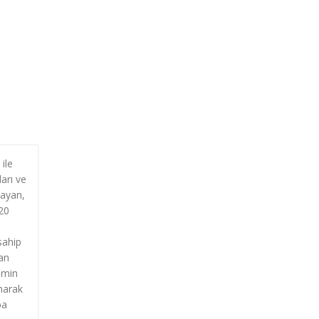
ile
arı ve
layan,
 20
sahip
dan
amin
narak
ba