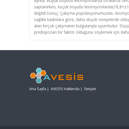
ayrıldı. Büyük boyutlu leiomyomlarda ortalama se
saptanırken, küçük boyutlu leiomyomlarda(18,81±11,
değildi.Sonuç: Çalışma popülasyonumuzda, leiomyom
sağlıklı kadınlara göre, daha düşük seviyelerde oldu
alan birçok çalışmanın bulgularıyla uyumludur. Düş
predispozan bir faktör olduğunu söylemek için daha 
Ana Sayfa
|
AVESİS Hakkında
|
İletişim