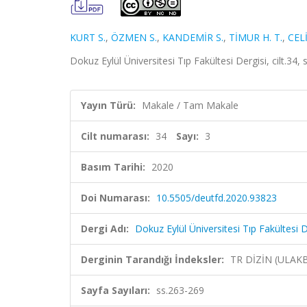
KURT S.
,
ÖZMEN S.
,
KANDEMİR S.
,
TİMUR H. T.
,
CEL
Dokuz Eylül Üniversitesi Tıp Fakültesi Dergisi, cilt.34
Yayın Türü:
Makale / Tam Makale
Cilt numarası:
34
Sayı:
3
Basım Tarihi:
2020
Doi Numarası:
10.5505/deutfd.2020.93823
Dergi Adı:
Dokuz Eylül Üniversitesi Tıp Fakültesi D
Derginin Tarandığı İndeksler:
TR DİZİN (ULAK
Sayfa Sayıları:
ss.263-269