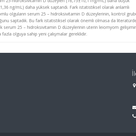
rum 25-hidroksivitamin D düzeyleri (16,73±10,11ng/mL) daha düşük
36 ng/mL) daha yüksek saptandı. Fark istatistiksel olarak anlamlı
lu olguların serum 25 – hidroksivitamin D düzeylerinin, kontrol grub
ğunu saptadık. Bu fark istatistiksel olarak önemli olmasa da literatürd
ük serum 25 – hidroksivitamin D düzeylerinin uterin leiomyom gelişimi
fazla olguya sahip yeni çalışmalar gereklidir.
İ