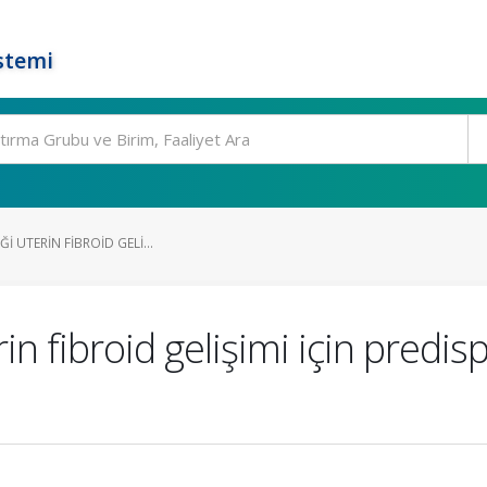
stemi
ĞI UTERIN FIBROID GELI...
rin fibroid gelişimi için predis