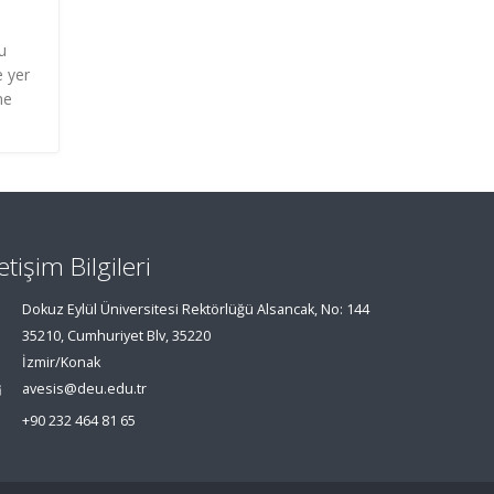
u
e yer
ne
letişim Bilgileri
Dokuz Eylül Üniversitesi Rektörlüğü Alsancak, No: 144
35210, Cumhuriyet Blv, 35220
İzmir/Konak
avesis@deu.edu.tr
+90 232 464 81 65