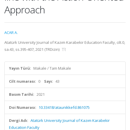
Approach
ACAR A.
Atatürk University Journal of Kazım Karabekir Education Faculty, cilt.0,
sa.43, ss.395-407, 2021 (TRDizin)
Yayın Türü:
Makale / Tam Makale
Cilt numarası:
0
Sayı:
43
Basım Tarihi:
2021
Doi Numarası:
10.33418/ataunikkefd.861075
Dergi Adı:
Atatürk University Journal of Kazım Karabekir
Education Faculty