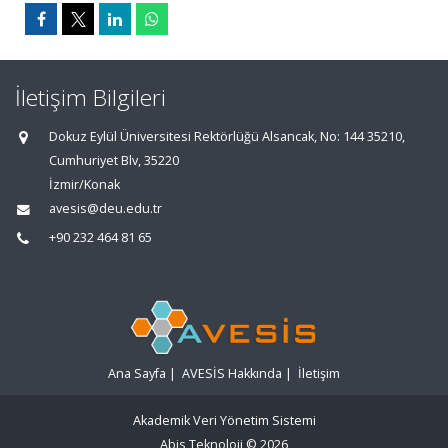
İletişim Bilgileri
Dokuz Eylül Üniversitesi Rektörlüğü Alsancak, No: 144 35210,
Cumhuriyet Blv, 35220
İzmir/Konak
avesis@deu.edu.tr
+90 232 464 81 65
Ana Sayfa
|
AVESİS Hakkında
|
İletişim
Akademik Veri Yönetim Sistemi
Abis Teknoloji
© 2026