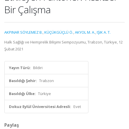
Bir Çalışma
AKPINAR SÖYLEMEZ B.
,
KÜÇÜKGÜÇLÜ Ö.
,
AKYOL M. A.
,
IŞIK A. T.
Halk Sağlığı ve Hemşirelik Bilişimi Sempozyumu, Trabzon, Türkiye, 12
Şubat 2021
Yayın Türü:
Bildiri
Basıldığı Şehir:
Trabzon
Basıldığı Ülke:
Türkiye
Dokuz Eylül Üniversitesi Adresli:
Evet
Paylaş