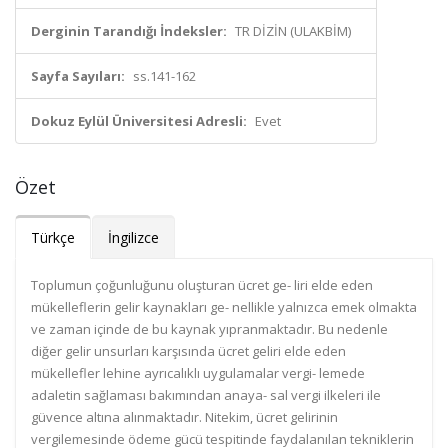
Derginin Tarandığı İndeksler:
TR DİZİN (ULAKBİM)
Sayfa Sayıları:
ss.141-162
Dokuz Eylül Üniversitesi Adresli:
Evet
Özet
Türkçe
İngilizce
Toplumun çoğunluğunu oluşturan ücret ge- liri elde eden
mükelleflerin gelir kaynakları ge- nellikle yalnızca emek olmakta
ve zaman içinde de bu kaynak yıpranmaktadır. Bu nedenle
diğer gelir unsurları karşısında ücret geliri elde eden
mükellefler lehine ayrıcalıklı uygulamalar vergi- lemede
adaletin sağlaması bakımından anaya- sal vergi ilkeleri ile
güvence altına alınmaktadır. Nitekim, ücret gelirinin
vergilemesinde ödeme gücü tespitinde faydalanılan tekniklerin