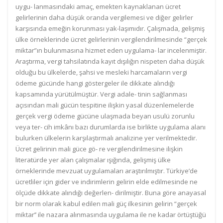
uygu- lanmasındaki amaç, emekten kaynaklanan ücret
gelirlerinin daha düşük oranda vergilemesi ve diğer gelirler
karşısında emeğin korunması yak-laşımıdır. Çalışmada, gelişmiş
ülke örneklerinde ücret gelirlerinin vergilendirilmesinde “gerçek
miktar”ın bulunmasına hizmet eden uygulama- lar incelenmiştir.
Araştırma, vergi tahsilatında kayıt dışılığın nispeten daha düşük
olduğu bu ülkelerde, şahsi ve mesleki harcamaların vergi
ödeme gücünde hangi göstergeler ile dikkate alındığı
kapsamında yürütülmüştür. Vergi adale- tinin sağlanması
açısından mali gücün tespitine ilişkin yasal düzenlemelerde
gerçek vergi ödeme gücüne ulaşmada beyan usulü zorunlu
veya ter- cih imkânı bazı durumlarda ise birlikte uygulama alanı
bulurken ülkelerin karşılaştırmalı analizine yer verilmektedir.
Ücret gelirinin mali güce gö- re vergilendirilmesine ilişkin
literatürde yer alan çalışmalar ışığında, gelişmiş ülke
örneklerinde mevzuat uygulamaları araştırılmıştır. Türkiye’de
ücretliler için gider ve indirimlerin gelirin elde edilmesinde ne
ölçüde dikkate alındığı değerlen- dirilmiştir. Buna göre anayasal
bir norm olarak kabul edilen mali güç ilkesinin gelirin “gerçek
miktar’’ ile nazara alınmasında uygulama ile ne kadar örtüştüğü