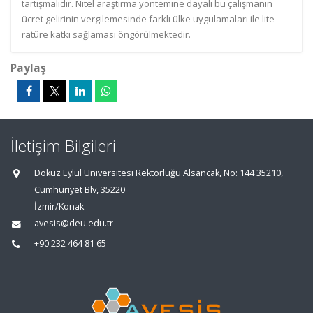
tartışmalıdır. Nitel araştırma yöntemine dayalı bu çalışmanın
ücret gelirinin vergilemesinde farklı ülke uygulamaları ile lite-
ratüre katkı sağlaması öngörülmektedir.
Paylaş
İletişim Bilgileri
Dokuz Eylül Üniversitesi Rektörlüğü Alsancak, No: 144 35210,
Cumhuriyet Blv, 35220
İzmir/Konak
avesis@deu.edu.tr
+90 232 464 81 65