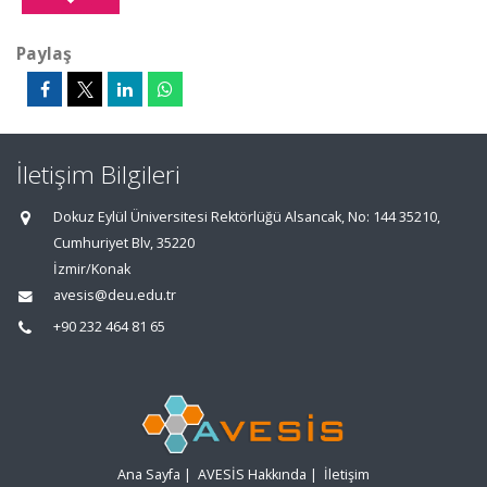
Paylaş
İletişim Bilgileri
Dokuz Eylül Üniversitesi Rektörlüğü Alsancak, No: 144 35210,
Cumhuriyet Blv, 35220
İzmir/Konak
avesis@deu.edu.tr
+90 232 464 81 65
Ana Sayfa
|
AVESİS Hakkında
|
İletişim