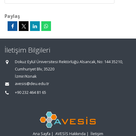
Paylaş
İletişim Bilgileri
Dokuz Eylül Üniversitesi Rektörlüğü Alsancak, No: 144 35210,
Cumhuriyet Blv, 35220
İzmir/Konak
avesis@deu.edu.tr
+90 232 464 81 65
Ana Sayfa
|
AVESİS Hakkında
|
İletişim