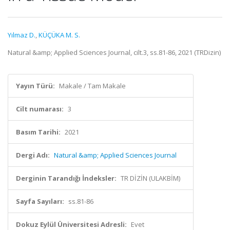
Yılmaz D.
,
KÜÇÜKA M. S.
Natural &amp; Applied Sciences Journal, cilt.3, ss.81-86, 2021 (TRDizin)
Yayın Türü:
Makale / Tam Makale
Cilt numarası:
3
Basım Tarihi:
2021
Dergi Adı:
Natural &amp; Applied Sciences Journal
Derginin Tarandığı İndeksler:
TR DİZİN (ULAKBİM)
Sayfa Sayıları:
ss.81-86
Dokuz Eylül Üniversitesi Adresli:
Evet