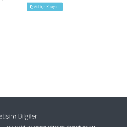
Atıf İçin Kopyala
letişim Bilgileri