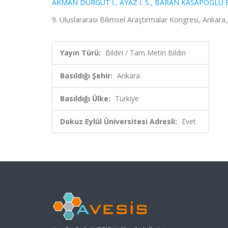
AKMAN DURGUT İ.
,
AYAZ İ. S.
,
BARAN KASAPOĞLU E
9. Uluslararası Bilimsel Araştırmalar Kongresi, Ankara,
Yayın Türü:
Bildiri / Tam Metin Bildiri
Basıldığı Şehir:
Ankara
Basıldığı Ülke:
Türkiye
Dokuz Eylül Üniversitesi Adresli:
Evet