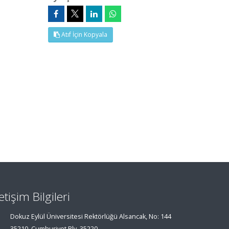
Atıf İçin Kopyala
letişim Bilgileri
Dokuz Eylül Üniversitesi Rektörlüğü Alsancak, No: 144
35210, Cumhuriyet Blv, 35220