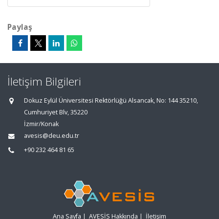
Paylaş
İletişim Bilgileri
Dokuz Eylül Üniversitesi Rektörlüğü Alsancak, No: 144 35210,
Cumhuriyet Blv, 35220
İzmir/Konak
avesis@deu.edu.tr
+90 232 464 81 65
Ana Sayfa
|
AVESİS Hakkında
|
İletişim