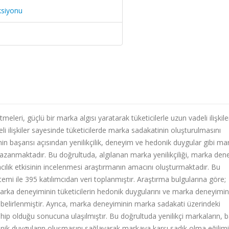
ksiyonu
meleri, güçlü bir marka algısı yaratarak tüketicilerle uzun vadeli ilişkile
i ilişkiler sayesinde tüketicilerde marka sadakatinin oluşturulmasını
in başarısı açısından yenilikçilik, deneyim ve hedonik duygular gibi ma
 kazanmaktadır. Bu doğrultuda, algılanan marka yenilikçiliği, marka den
cılık etkisinin incelenmesi araştırmanın amacını oluşturmaktadır. Bu
 ile 395 katılımcıdan veri toplanmıştır. Araştırma bulgularına göre;
marka deneyiminin tüketicilerin hedonik duygularını ve marka deneyimin
i belirlenmiştir. Ayrıca, marka deneyiminin marka sadakati üzerindeki
hip olduğu sonucuna ulaşılmıştır. Bu doğrultuda yenilikçi markaların, ba
onik duyguların oluşmasını sağlayarak markaya karşı sadık olma eğilimi