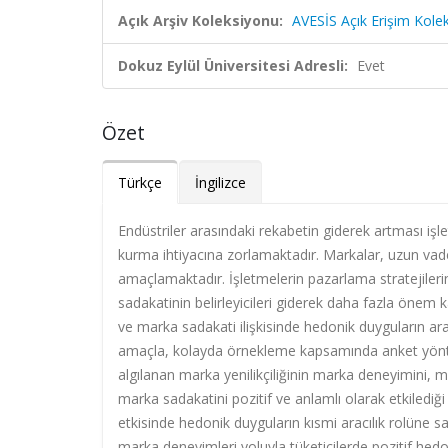
Açık Arşiv Koleksiyonu:
AVESİS Açık Erişim Kole
Dokuz Eylül Üniversitesi Adresli:
Evet
Özet
Türkçe
İngilizce
Endüstriler arasındaki rekabetin giderek artması işlet
kurma ihtiyacına zorlamaktadır. Markalar, uzun vadel
amaçlamaktadır. İşletmelerin pazarlama stratejilerin
sadakatinin belirleyicileri giderek daha fazla önem
ve marka sadakati ilişkisinde hedonik duyguların ara
amaçla, kolayda örnekleme kapsamında anket yöntemi
algılanan marka yenilikçiliğinin marka deneyimini, 
marka sadakatini pozitif ve anlamlı olarak etkilediğ
etkisinde hedonik duyguların kısmi aracılık rolüne sa
marka deneyimleri yoluyla tüketicilerde pozitif hed