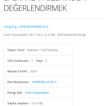
DEĞERLENDİRMEK
nergizli g.
,
CANDAN DEMİRKOL E.
İzmir Dayanışma, cilt.7, sa.3, ss.0-382, 2024 (Hakemli Dergi)
Yayın Türü:
Makale / Tam Makale
Cilt numarası:
7
Sayı:
3
Basım Tarihi:
2024
Doi Numarası:
10.69599/izd.2611
Dergi Adı:
İzmir Dayanışma
Sayfa Sayıları:
ss.0-382