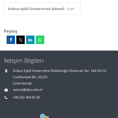
Dokuz Eylül Üniversitesi Adresli:
Evet
Paylaş
İletişim Bilgileri
Dokuz Eylül Üniversitesi Rektörlüğü Alsancak, No: 144 35210,
Cumhuriyet Blv, 35220
İzmir/Konak
avesis@deu.edu.tr
+90 232 464 81 65