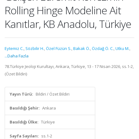
Rolling Hinge Modeline Ait
Kanıtlar, KB Anadolu, Türkiye
Eytemiz C.
,
Sözbilir H.
,
Özel Füzün S.
,
Bakak Ö.
,
Özdağ Ö. C.
,
Utku M.
,
...Daha Fazla
78.Türkiye Jeoloji Kurultayı, Ankara, Türkiye, 13 - 17 Nisan 2026, ss.1-2,
(Özet Bildiri)
Yayın Türü:
Bildiri / Özet Bildiri
Basıldığı Şehir:
Ankara
Basıldığı Ülke:
Türkiye
Sayfa Sayıları:
ss.1-2