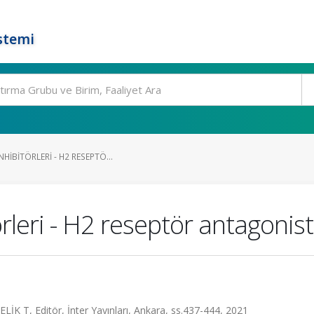
stemi
IBITÖRLERI - H2 RESEPTÖ...
leri - H2 reseptör antagonist
LİK T, Editör, İnter Yayınları, Ankara, ss.437-444, 2021