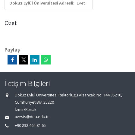
Dokuz Eylül Üniversitesi Adresli:
Evet
Özet
Paylaş
İletişim Bilgileri
Dokuz Eylül Üniversitesi Rektörlüğü Alsancak, No: 144 35210,
Cumhuriyet Blv, 35220
İzmir/Konak
avesis@deu.edu.tr
+90 232 464 81 65