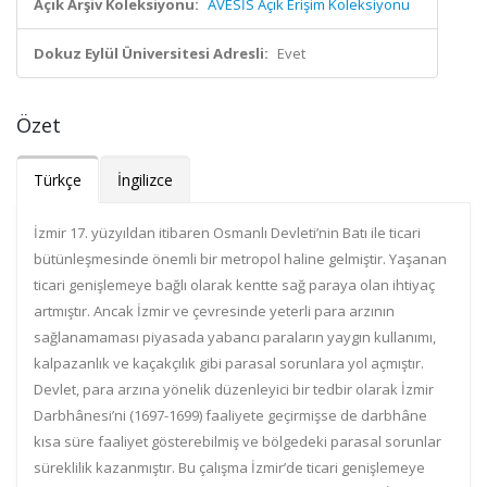
Açık Arşiv Koleksiyonu:
AVESİS Açık Erişim Koleksiyonu
Dokuz Eylül Üniversitesi Adresli:
Evet
Özet
Türkçe
İngilizce
İzmir 17. yüzyıldan itibaren Osmanlı Devleti’nin Batı ile ticari
bütünleşmesinde önemli bir metropol haline gelmiştir. Yaşanan
ticari genişlemeye bağlı olarak kentte sağ paraya olan ihtiyaç
artmıştır. Ancak İzmir ve çevresinde yeterli para arzının
sağlanamaması piyasada yabancı paraların yaygın kullanımı,
kalpazanlık ve kaçakçılık gibi parasal sorunlara yol açmıştır.
Devlet, para arzına yönelik düzenleyici bir tedbir olarak İzmir
Darbhânesi’ni (1697-1699) faaliyete geçirmişse de darbhâne
kısa süre faaliyet gösterebilmiş ve bölgedeki parasal sorunlar
süreklilik kazanmıştır. Bu çalışma İzmir’de ticari genişlemeye