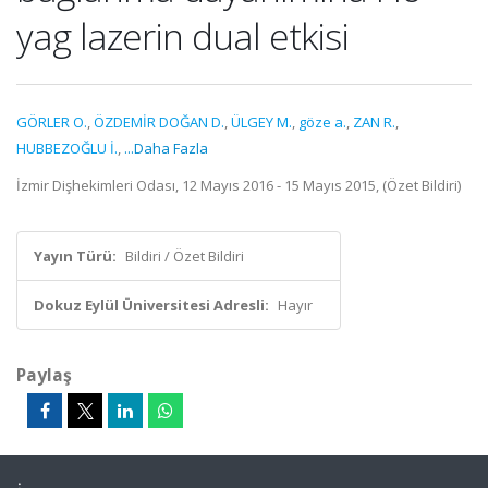
yag lazerin dual etkisi
GÖRLER O.
,
ÖZDEMİR DOĞAN D.
,
ÜLGEY M.
,
göze a.
,
ZAN R.
,
HUBBEZOĞLU İ.
,
...Daha Fazla
İzmir Dişhekimleri Odası, 12 Mayıs 2016 - 15 Mayıs 2015, (Özet Bildiri)
Yayın Türü:
Bildiri / Özet Bildiri
Dokuz Eylül Üniversitesi Adresli:
Hayır
Paylaş