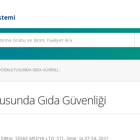
stemi
OĞRULTUSUNDA GIDA GÜVENLI...
usunda Gıda Güvenliği
 Editör, SİDAŞ MEDYA LTD. ŞTİ., İzmir, ss.37-54, 2021