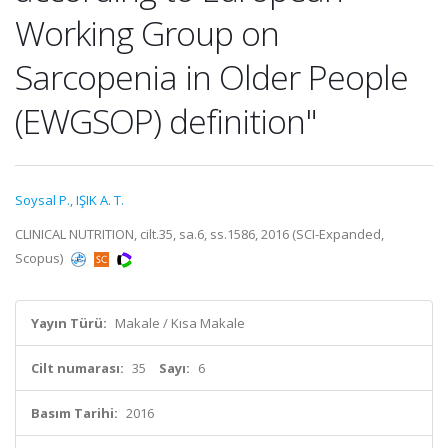
Working Group on
Sarcopenia in Older People
(EWGSOP) definition"
Soysal P.
,
IŞIK A. T.
CLINICAL NUTRITION, cilt.35, sa.6, ss.1586, 2016 (SCI-Expanded,
Scopus)
Yayın Türü:
Makale / Kısa Makale
Cilt numarası:
35
Sayı:
6
Basım Tarihi:
2016