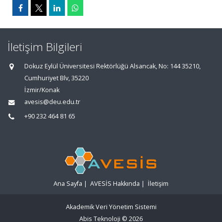
İletişim Bilgileri
Dokuz Eylül Üniversitesi Rektörlüğü Alsancak, No: 144 35210,
Cumhuriyet Blv, 35220
İzmir/Konak
avesis@deu.edu.tr
+90 232 464 81 65
Ana Sayfa
|
AVESİS Hakkında
|
İletişim
Akademik Veri Yönetim Sistemi
Abis Teknoloji
© 2026