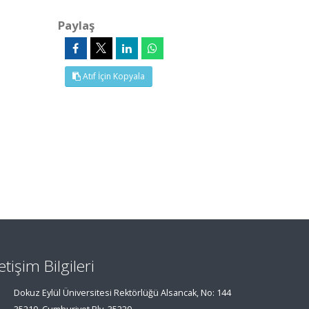
Paylaş
Atıf İçin Kopyala
letişim Bilgileri
Dokuz Eylül Üniversitesi Rektörlüğü Alsancak, No: 144