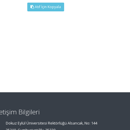
Atıf İçin Kopyala
letişim Bilgileri
Dokuz Eylül Üniversitesi Rektörlüğü Alsancak, No: 144