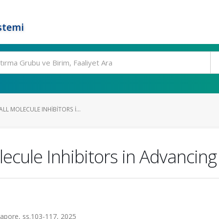
stemi
LL MOLECULE INHIBITORS I...
ecule Inhibitors in Advancin
gapore, ss.103-117, 2025