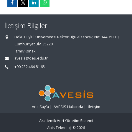
İletişim Bilgileri
Dokuz Eylül Üniversitesi Rektörlüğü Alsancak, No: 144 35210,
Cumhuriyet Blv, 35220
İzmir/Konak
avesis@deu.edu.tr
+90 232 464 81 65
Ana Sayfa
|
AVESİS Hakkında
|
İletişim
Akademik Veri Yönetim Sistemi
Abis Teknoloji
© 2026