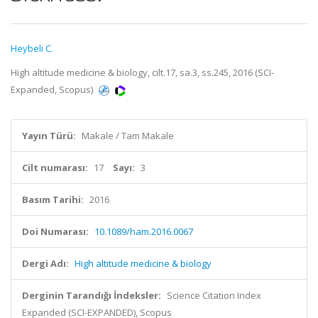
Heybeli C.
High altitude medicine & biology, cilt.17, sa.3, ss.245, 2016 (SCI-
Expanded, Scopus)
Yayın Türü:
Makale / Tam Makale
Cilt numarası:
17
Sayı:
3
Basım Tarihi:
2016
Doi Numarası:
10.1089/ham.2016.0067
Dergi Adı:
High altitude medicine & biology
Derginin Tarandığı İndeksler:
Science Citation Index
Expanded (SCI-EXPANDED), Scopus