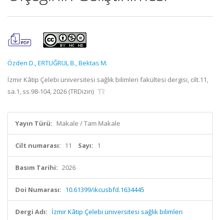
Özden D.
,
ERTUĞRUL B.
,
Bektas M.
İzmir Kâtip Çelebi üniversitesi sağlık bilimleri fakültesi dergisi, cilt.11,
sa.1, ss.98-104, 2026 (TRDizin)
Yayın Türü:
Makale / Tam Makale
Cilt numarası:
11
Sayı:
1
Basım Tarihi:
2026
Doi Numarası:
10.61399/ikcusbfd.1634445
Dergi Adı:
İzmir Kâtip Çelebi üniversitesi sağlık bilimleri