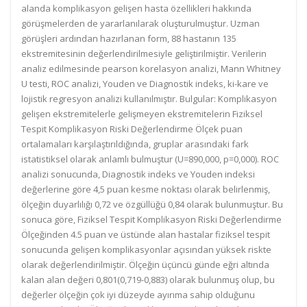
alanda komplikasyon gelişen hasta özellikleri hakkında
görüşmelerden de yararlanılarak oluşturulmuştur. Uzman
görüşleri ardından hazırlanan form, 88 hastanın 135
ekstremitesinin değerlendirilmesiyle geliştirilmiştir. Verilerin
analiz edilmesinde pearson korelasyon analizi, Mann Whitney
U testi, ROC analizi, Youden ve Diagnostik indeks, ki-kare ve
lojistik regresyon analizi kullanılmıştır. Bulgular: Komplikasyon
gelişen ekstremitelerle gelişmeyen ekstremitelerin Fiziksel
Tespit Komplikasyon Riski Değerlendirme Ölçek puan
ortalamaları karşılaştırıldığında, gruplar arasındaki fark
istatistiksel olarak anlamlı bulmuştur (U=890,000, p=0,000). ROC
analizi sonucunda, Diagnostik indeks ve Youden indeksi
değerlerine göre 4,5 puan kesme noktası olarak belirlenmiş,
ölçeğin duyarlılığı 0,72 ve özgüllüğü 0,84 olarak bulunmuştur. Bu
sonuca göre, Fiziksel Tespit Komplikasyon Riski Değerlendirme
Ölçeğinden 4.5 puan ve üstünde alan hastalar fiziksel tespit
sonucunda gelişen komplikasyonlar açısından yüksek riskte
olarak değerlendirilmiştir. Ölçeğin üçüncü günde eğri altında
kalan alan değeri 0,801(0,719-0,883) olarak bulunmuş olup, bu
değerler ölçeğin çok iyi düzeyde ayırıma sahip olduğunu