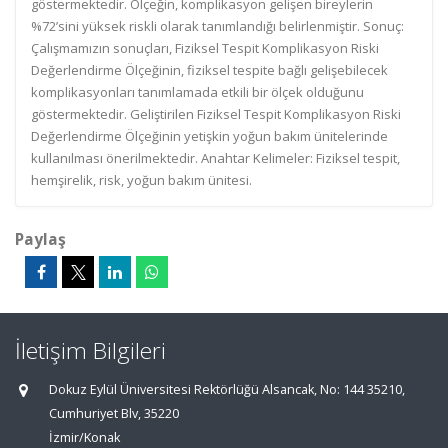
göstermektedir. Ölçeğin, komplikasyon gelişen bireylerin
%72’sini yüksek riskli olarak tanımlandığı belirlenmiştir. Sonuç:
Çalışmamızın sonuçları, Fiziksel Tespit Komplikasyon Riski
Değerlendirme Ölçeğinin, fiziksel tespite bağlı gelişebilecek
komplikasyonları tanımlamada etkili bir ölçek olduğunu
göstermektedir. Geliştirilen Fiziksel Tespit Komplikasyon Riski
Değerlendirme Ölçeğinin yetişkin yoğun bakım ünitelerinde
kullanılması önerilmektedir. Anahtar Kelimeler: Fiziksel tespit,
hemşirelik, risk, yoğun bakım ünitesi.
Paylaş
İletişim Bilgileri
Dokuz Eylül Üniversitesi Rektörlüğü Alsancak, No: 144 35210,
Cumhuriyet Blv, 35220
İzmir/Konak