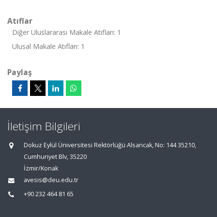
Atıflar
Diğer Uluslararası Makale Atıfları: 1
Ulusal Makale Atıfları: 1
Paylaş
İletişim Bilgileri
Dokuz Eylül Üniversitesi Rektörlüğü Alsancak, No: 144 35210,
Cumhuriyet Blv, 35220
İzmir/Konak
avesis@deu.edu.tr
+90 232 464 81 65