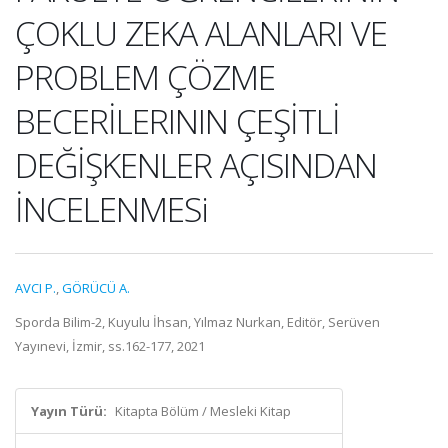
ÇOKLU ZEKA ALANLARI VE
PROBLEM ÇÖZME
BECERİLERININ ÇEŞİTLİ
DEĞİŞKENLER AÇISINDAN
İNCELENMESi
AVCI P.
,
GÖRÜCÜ A.
Sporda Bilim-2, Kuyulu İhsan, Yılmaz Nurkan, Editör, Serüven
Yayınevi, İzmir, ss.162-177, 2021
Yayın Türü:
Kitapta Bölüm / Mesleki Kitap