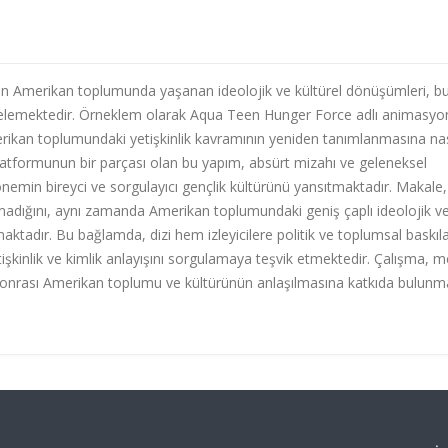
ndan Amerikan toplumunda yaşanan ideolojik ve kültürel dönüşümleri, b
ni incelemektedir. Örneklem olarak Aqua Teen Hunger Force adlı animasyo
Amerikan toplumundaki yetişkinlik kavramının yeniden tanımlanmasına nas
atformunun bir parçası olan bu yapım, absürt mizahı ve geleneksel
emin bireyci ve sorgulayıcı gençlik kültürünü yansıtmaktadır. Makale
madığını, aynı zamanda Amerikan toplumundaki geniş çaplı ideolojik v
aktadır. Bu bağlamda, dizi hem izleyicilere politik ve toplumsal baskıl
kinlik ve kimlik anlayışını sorgulamaya teşvik etmektedir. Çalışma, 
lül sonrası Amerikan toplumu ve kültürünün anlaşılmasına katkıda bulunm