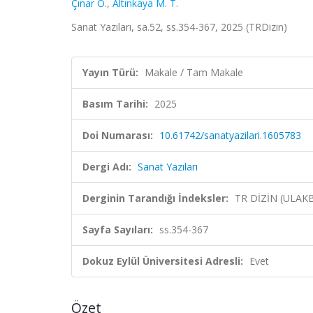
Çınar O.
,
Altınkaya M. T.
Sanat Yazıları, sa.52, ss.354-367, 2025 (TRDizin)
Yayın Türü:
Makale / Tam Makale
Basım Tarihi:
2025
Doi Numarası:
10.61742/sanatyazilari.1605783
Dergi Adı:
Sanat Yazıları
Derginin Tarandığı İndeksler:
TR DİZİN (ULAK
Sayfa Sayıları:
ss.354-367
Dokuz Eylül Üniversitesi Adresli:
Evet
Özet