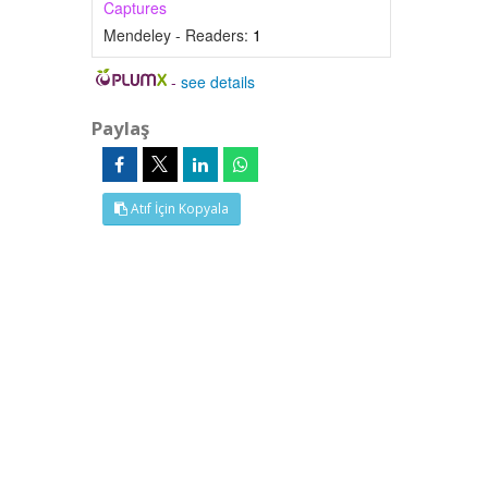
Captures
Mendeley - Readers:
1
-
see details
Paylaş
Atıf İçin Kopyala