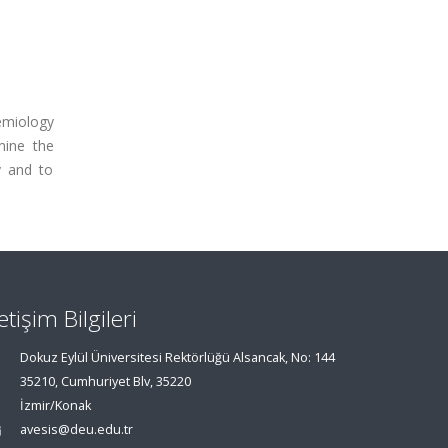
emiology
mine the
y and to
letişim Bilgileri
Dokuz Eylül Üniversitesi Rektörlüğü Alsancak, No: 144
35210, Cumhuriyet Blv, 35220
İzmir/Konak
avesis@deu.edu.tr