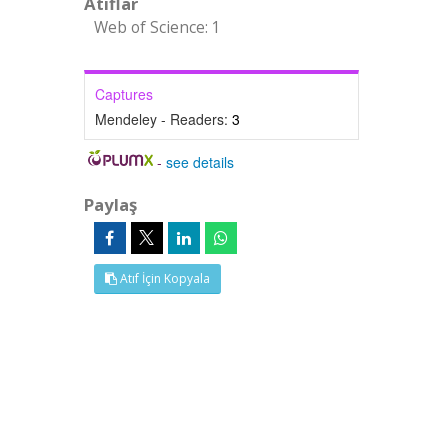
Atıflar
Web of Science: 1
Captures
Mendeley - Readers:
3
-
see details
Paylaş
Atıf İçin Kopyala