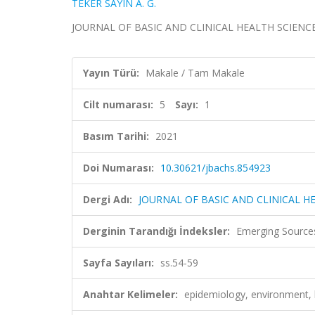
TEKER SAYIN A. G.
JOURNAL OF BASIC AND CLINICAL HEALTH SCIENCES, ci
Yayın Türü:
Makale / Tam Makale
Cilt numarası:
5
Sayı:
1
Basım Tarihi:
2021
Doi Numarası:
10.30621/jbachs.854923
Dergi Adı:
JOURNAL OF BASIC AND CLINICAL H
Derginin Tarandığı İndeksler:
Emerging Sources
Sayfa Sayıları:
ss.54-59
Anahtar Kelimeler:
epidemiology, environment, 