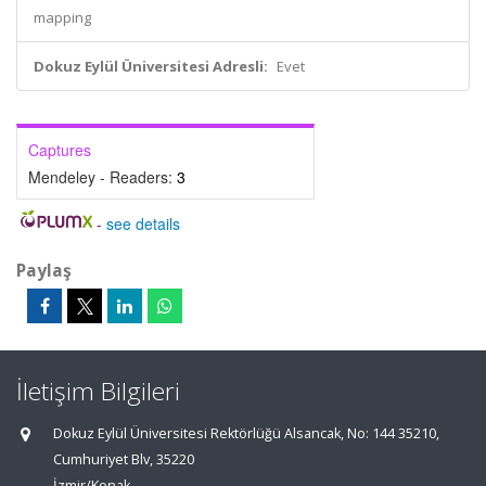
mapping
Dokuz Eylül Üniversitesi Adresli:
Evet
Captures
Mendeley - Readers:
3
-
see details
Paylaş
İletişim Bilgileri
Dokuz Eylül Üniversitesi Rektörlüğü Alsancak, No: 144 35210,
Cumhuriyet Blv, 35220
İzmir/Konak