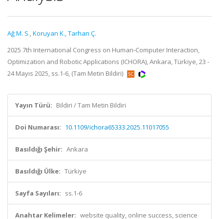
Ağ M. S.
,
Koruyan K.
,
Tarhan Ç.
2025 7th International Congress on Human-Computer Interaction,
Optimization and Robotic Applications (ICHORA), Ankara, Türkiye, 23 -
24 Mayıs 2025, ss.1-6, (Tam Metin Bildiri)
Yayın Türü:
Bildiri / Tam Metin Bildiri
Doi Numarası:
10.1109/ichora65333.2025.11017055
Basıldığı Şehir:
Ankara
Basıldığı Ülke:
Türkiye
Sayfa Sayıları:
ss.1-6
Anahtar Kelimeler:
website quality, online success, science