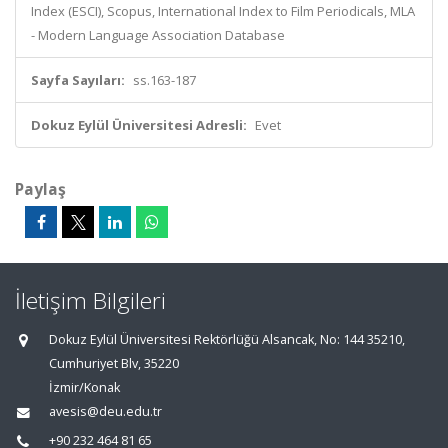
Index (ESCI), Scopus, International Index to Film Periodicals, MLA
- Modern Language Association Database
Sayfa Sayıları:
ss.163-187
Dokuz Eylül Üniversitesi Adresli:
Evet
Paylaş
İletişim Bilgileri
Dokuz Eylül Üniversitesi Rektörlüğü Alsancak, No: 144 35210,
Cumhuriyet Blv, 35220
İzmir/Konak
avesis@deu.edu.tr
+90 232 464 81 65