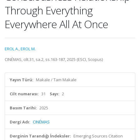
Through Everything
Everywhere All At Once
EROL A.
,
EROL M.
CINÉMAS, cilt.31, sa.2, ss.163-187, 2025 (ESCI, Scopus)
Yayın Türü:
Makale / Tam Makale
Cilt numarası:
31
Sayı:
2
Basım Tarihi:
2025
Dergi Adı:
CINÉMAS
Derginin Tarandığı İndeksler:
Emerging Sources Citation