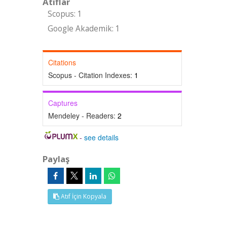
Atıflar
Scopus: 1
Google Akademik: 1
Citations
Scopus - Citation Indexes:
1
Captures
Mendeley - Readers:
2
-
see details
Paylaş
Atıf İçin Kopyala