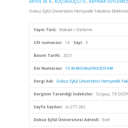
AKYOL M. A.
,
KÜÇÜKGÜÇLÜ Ö.
,
AKPINAR SÖYLEMEZ
Dokuz Eylül Üniversitesi Hemşirelik Fakültesi Elektroni
Yayın Türü:
Makale / Derleme
Cilt numarası:
14
Sayı:
3
Basım Tarihi:
2021
Doi Numarası:
10.46483/deuhfed.855448
Dergi Adı:
Dokuz Eylül Üniversitesi Hemşirelik Fakü
Derginin Tarandığı İndeksler:
Scopus, TR DİZİ
Sayfa Sayıları:
ss.277-282
Dokuz Eylül Üniversitesi Adresli:
Evet