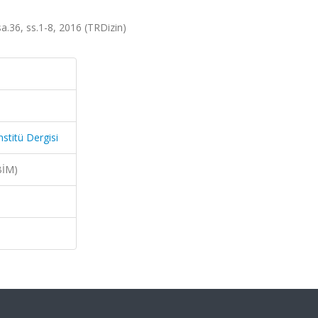
sa.36, ss.1-8, 2016 (TRDizin)
nstitü Dergisi
BİM)