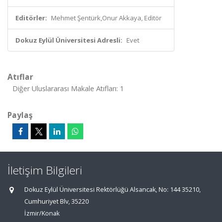
Editörler:
Mehmet Şentürk,Onur Akkaya, Editör
Dokuz Eylül Üniversitesi Adresli:
Evet
Atıflar
Diğer Uluslararası Makale Atıfları: 1
Paylaş
İletişim Bilgileri
Dokuz Eylül Üniversitesi Rektörlüğü Alsancak, No: 144 35210,
Cumhuriyet Blv, 35220
İzmir/Konak