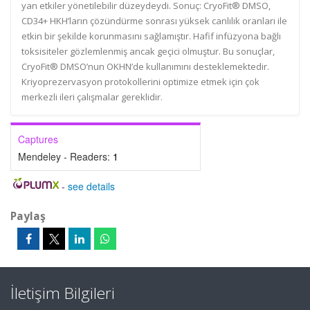
yan etkiler yönetilebilir düzeydeydi. Sonuç: CryoFit® DMSO,
CD34+ HKH’ların çözündürme sonrası yüksek canlılık oranları ile
etkin bir şekilde korunmasını sağlamıştır. Hafif infüzyona bağlı
toksisiteler gözlemlenmiş ancak geçici olmuştur. Bu sonuçlar,
CryoFit® DMSO’nun OKHN’de kullanımını desteklemektedir.
Kriyoprezervasyon protokollerini optimize etmek için çok
merkezli ileri çalışmalar gereklidir.
Captures
Mendeley - Readers:
1
-
see details
Paylaş
İletişim Bilgileri