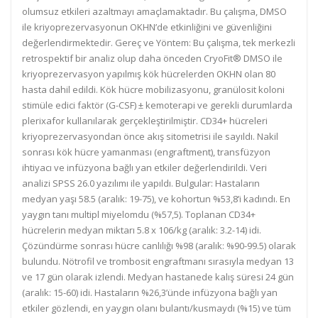
olumsuz etkileri azaltmayı amaçlamaktadır. Bu çalışma, DMSO
ile kriyoprezervasyonun OKHN’de etkinliğini ve güvenliğini
değerlendirmektedir. Gereç ve Yöntem: Bu çalışma, tek merkezli
retrospektif bir analiz olup daha önceden CryoFit® DMSO ile
kriyoprezervasyon yapılmış kök hücrelerden OKHN olan 80
hasta dahil edildi. Kök hücre mobilizasyonu, granülosit koloni
stimüle edici faktör (G-CSF) ± kemoterapi ve gerekli durumlarda
plerixafor kullanılarak gerçekleştirilmiştir. CD34+ hücreleri
kriyoprezervasyondan önce akış sitometrisi ile sayıldı. Nakil
sonrası kök hücre yamanması (engraftment), transfüzyon
ihtiyacı ve infüzyona bağlı yan etkiler değerlendirildi. Veri
analizi SPSS 26.0 yazılımı ile yapıldı. Bulgular: Hastaların
medyan yaşı 58.5 (aralık: 19-75), ve kohortun %53,8’i kadındı. En
yaygın tanı multipl miyelomdu (%57,5). Toplanan CD34+
hücrelerin medyan miktarı 5.8 x 106/kg (aralık: 3.2-14) idi.
Çözündürme sonrası hücre canlılığı %98 (aralık: %90-99.5) olarak
bulundu. Nötrofil ve trombosit engraftmanı sırasıyla medyan 13
ve 17 gün olarak izlendi. Medyan hastanede kalış süresi 24 gün
(aralık: 15-60) idi. Hastaların %26,3’ünde infüzyona bağlı yan
etkiler gözlendi, en yaygın olanı bulantı/kusmaydı (%15) ve tüm