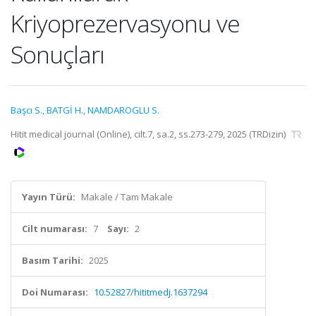
Kriyoprezervasyonu ve
Sonuçları
Başcı S.
,
BATGİ H.
,
NAMDAROGLU S.
Hitit medical journal (Online), cilt.7, sa.2, ss.273-279, 2025 (TRDizin)
Yayın Türü:
Makale / Tam Makale
Cilt numarası:
7
Sayı:
2
Basım Tarihi:
2025
Doi Numarası:
10.52827/hititmedj.1637294