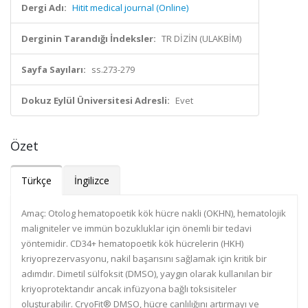
Dergi Adı:
Hitit medical journal (Online)
Derginin Tarandığı İndeksler:
TR DİZİN (ULAKBİM)
Sayfa Sayıları:
ss.273-279
Dokuz Eylül Üniversitesi Adresli:
Evet
Özet
Türkçe
İngilizce
Amaç: Otolog hematopoetik kök hücre nakli (OKHN), hematolojik
maligniteler ve immün bozukluklar için önemli bir tedavi
yöntemidir. CD34+ hematopoetik kök hücrelerin (HKH)
kriyoprezervasyonu, nakil başarısını sağlamak için kritik bir
adımdır. Dimetil sülfoksit (DMSO), yaygın olarak kullanılan bir
kriyoprotektandır ancak infüzyona bağlı toksisiteler
oluşturabilir. CryoFit® DMSO, hücre canlılığını artırmayı ve