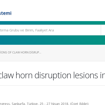
stemi
TIONS OF CLAW HORN DISRUP...
claw horn disruption lesions in
ress, Şanlıurfa, Türkiye, 25 - 27 Nisan 2018, (Özet Bildiri)