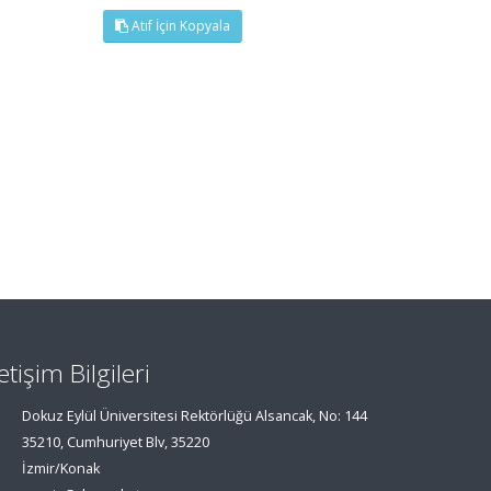
Atıf İçin Kopyala
letişim Bilgileri
Dokuz Eylül Üniversitesi Rektörlüğü Alsancak, No: 144
35210, Cumhuriyet Blv, 35220
İzmir/Konak