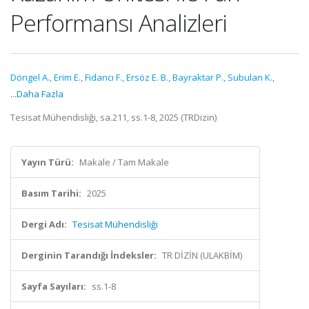
Performansı Analizleri
Döngel A.
,
Erim E.
,
Fidancı F.
,
Ersöz E. B.
,
Bayraktar P.
,
Subulan K.
,
...Daha Fazla
Tesisat Mühendisliği, sa.211, ss.1-8, 2025 (TRDizin)
Yayın Türü:
Makale / Tam Makale
Basım Tarihi:
2025
Dergi Adı:
Tesisat Mühendisliği
Derginin Tarandığı İndeksler:
TR DİZİN (ULAKBİM)
Sayfa Sayıları:
ss.1-8