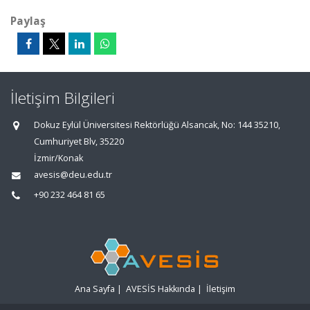
Paylaş
İletişim Bilgileri
Dokuz Eylül Üniversitesi Rektörlüğü Alsancak, No: 144 35210,
Cumhuriyet Blv, 35220
İzmir/Konak
avesis@deu.edu.tr
+90 232 464 81 65
Ana Sayfa
|
AVESİS Hakkında
|
İletişim