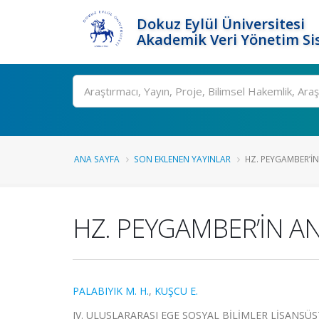
Dokuz Eylül Üniversitesi
Akademik Veri Yönetim Si
Ara
ANA SAYFA
SON EKLENEN YAYINLAR
HZ. PEYGAMBER’İN 
HZ. PEYGAMBER’İN ANNE
PALABIYIK M. H.
,
KUŞCU E.
IV. ULUSLARARASI EGE SOSYAL BİLİMLER LİSANSÜSTÜ Ö