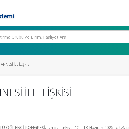
stemi
ANNESİ İLE İLİŞKİSİ
Sİ İLE İLİŞKİSİ
ĞRENCİ KONGRESİ, İzmir, Türkiye, 12 - 13 Haziran 2025, cilt.4, s