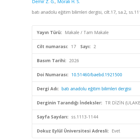
Demir Z. G.
,
Moralı H. S.
batı anadolu eğitim bilimleri dergisi, cilt.17, sa.2, ss
Yayın Türü:
Makale / Tam Makale
Cilt numarası:
17
Sayı:
2
Basım Tarihi:
2026
Doi Numarası:
10.51460/baebd.1921500
Dergi Adı:
batı anadolu eğitim bilimleri dergisi
Derginin Tarandığı İndeksler:
TR DİZİN (ULAK
Sayfa Sayıları:
ss.1113-1144
Dokuz Eylül Üniversitesi Adresli:
Evet