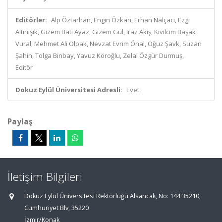
Editörler:
Alp Öztarhan, Engin Özkan, Erhan Nalçacı, Ezgi
Altınışık, Gizem Batı Ayaz, Gizem Gül, Iraz Akış, Kıvılcım Başak
Vural, Mehmet Ali Olpak, Nevzat Evrim Önal, Oğuz Şavk, Suzan
Şahin, Tolga Binbay, Yavuz Köroğlu, Zelal Özgür Durmuş,
Editör
Dokuz Eylül Üniversitesi Adresli:
Evet
Paylaş
İletişim Bilgileri
Dokuz Eylül Üniversitesi Rektörlüğü Alsancak, No: 144 35210,
Cumhuriyet Blv, 35220
İzmir/Konak