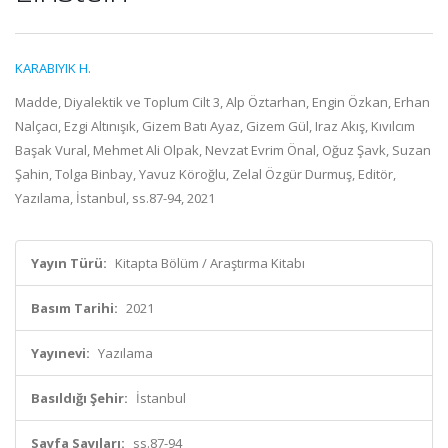
KARABIYIK H.
Madde, Diyalektik ve Toplum Cilt 3, Alp Öztarhan, Engin Özkan, Erhan
Nalçacı, Ezgi Altınışık, Gizem Batı Ayaz, Gizem Gül, Iraz Akış, Kıvılcım
Başak Vural, Mehmet Ali Olpak, Nevzat Evrim Önal, Oğuz Şavk, Suzan
Şahin, Tolga Binbay, Yavuz Köroğlu, Zelal Özgür Durmuş, Editör,
Yazılama, İstanbul, ss.87-94, 2021
Yayın Türü:
Kitapta Bölüm / Araştırma Kitabı
Basım Tarihi:
2021
Yayınevi:
Yazılama
Basıldığı Şehir:
İstanbul
Sayfa Sayıları:
ss.87-94