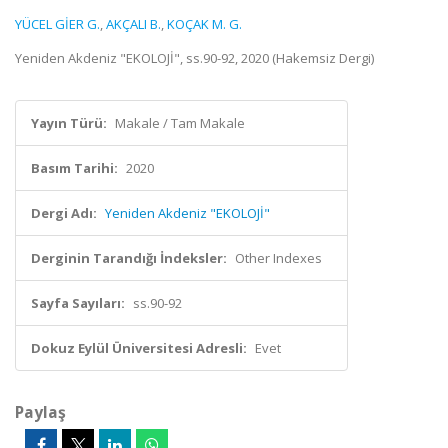
YÜCEL GİER G.
,
AKÇALI B.
,
KOÇAK M. G.
Yeniden Akdeniz "EKOLOJİ", ss.90-92, 2020 (Hakemsiz Dergi)
Yayın Türü:
Makale / Tam Makale
Basım Tarihi:
2020
Dergi Adı:
Yeniden Akdeniz "EKOLOJİ"
Derginin Tarandığı İndeksler:
Other Indexes
Sayfa Sayıları:
ss.90-92
Dokuz Eylül Üniversitesi Adresli:
Evet
Paylaş