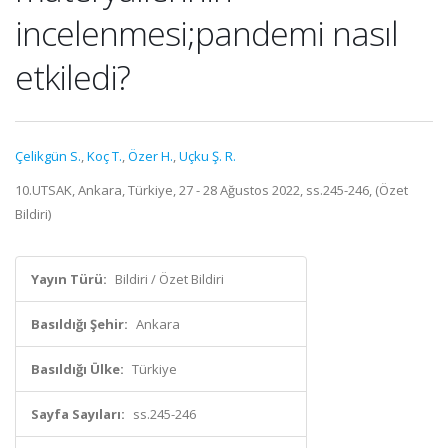
incelenmesi;pandemi nasıl
etkiledi?
Çelikgün S.
,
Koç T.
,
Özer H.
,
Uçku Ş. R.
10.UTSAK, Ankara, Türkiye, 27 - 28 Ağustos 2022, ss.245-246, (Özet
Bildiri)
Yayın Türü:
Bildiri / Özet Bildiri
Basıldığı Şehir:
Ankara
Basıldığı Ülke:
Türkiye
Sayfa Sayıları:
ss.245-246