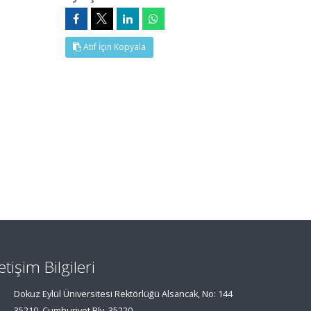
Atıf İçin Kopyala
letişim Bilgileri
Dokuz Eylül Üniversitesi Rektörlüğü Alsancak, No: 144
35210, Cumhuriyet Blv, 35220